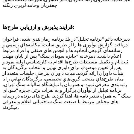
جعفریان وحامد لرپری زنگنه
فرايند پذيرش و ارزيابي طرح‌ها:
دبيرخانه دائم “برنامه تجلیل”در يك برنامه زمان‌بندي شده، فراخوان
دريافت گزارش نوآوری ها را از طريق سایت، مكاتبه‌هاي رسمي و
رسانه‌هاي گروهي اتحادیه ها و انجمن های صنفی و افراد مرتبط
اعلام داشت. دبيرخانه “جایزه سودای سنگ” پس از پايان مهلت
ثبت‌نام و تكميل مستندات طرح‌ها اقدام به كارشناسي اوليه نمود و
پس از تعيين موضوع، براي داوري نهايي و انتخاب برگزيدگان به
هيأت داوران ارائه گردید. هيأت داوران نيز طي جلسات متعدد از
ميان طرح‌هاي منتخب گروه‌هاي تخصصي، برگزيدگان نهايي را با
رتبه‌بندي معرفي نمود. و همزمان با نمایشگاه سالیانه سنگ تهران،
برنامه تجلیل از نوآوران برگزار و به نفرات برتر، جایزه “سودای
سنگ ” به همراه تقدیر نامه ها، اهدا گردید. طرح های برنده در رسانه
های مختلف مرتبط با صنعت سنگ ساختمانی اعلام و معرفی
میگردند.