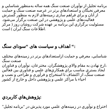
برنامه تجلیل از نوآوران صنعت سنگ همه ساله به‌منظور شناسايي و
معرفي نخبگان و استعدادهاي برتر در عرصه صنعت سنگ و حمايت
از آنان و براي فراهم سازی زمينه‌های لازم به منظور گسترش
فعاليت‌های علمی و پژوهشي در این صنعت برگزار می‌شود.
مسئوليت برگزاري اين برنامه بر عهده شرکت روشان روز ( مرکز
اطلاعات سنگ ایران ) است.
اهداف و سیاست های “سودای سنگ “:
شناسايي، معرفي و حمايت ازاستعدادهاي برتر در زمينه‌هاي مختلف
صنعت سنگ
ارج نهادن به مقام والاي پژوهشگران، مخترعان، نوآوران و فناوران،
ايجاد بستري مناسب براي همكاري‌هاي علمي و فناوري بين فعالین
صنعت سنگ، از اکتشاف تا استخراج و فرآوری و طراحی و نصب و
احیاء با مراكز علمي و پژوهشي داخل و خارج از كشور
پژوهش‌هاي كاربردي:
اختراع و نوآوري در زمينه‌هاي علمي مورد پذيرش در “برنامه تجلیل”