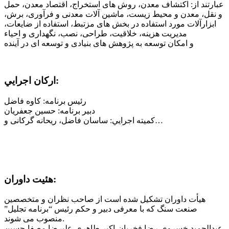
عبارتند از: اکتشاف معدن، روش های استخراج، اقتصاد معدن، حمل
و نقل، معدن و محیط زیست، ماشین آلات معدنی و فرآوری، برش،
ابزارآلات مورد استفاده در بخش های مزتبط، استفاده از ضایعات،
مدیریت هزینه، خلاقیت، طراحی، نصب، نگهداری و احیاء
و امکان توسعه به پژوهش های بنیادی و توسعه ای در آینده
اركان اجرايي:
رئيس برنامه: کاوه فاضل
دبير برنامه: حسین جعفریان
كميته اجرايي: ساسان فاضل، ریحانه گرکانی و…
هئیت داوران:
هيأت داوران تشکیل شده است از صاحب نظران و متخصصین
صنعت سنگ که با معرفی دبیر و حکم رئیس “برنامه تجلیل”
منصوب می شوند.
عبدالحمید خسروی،رضا فخریان،اکبر طاهری،علیرضا مصفا،حسین