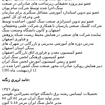
عضو تیم پروژه تحقیقاتی زیرساخت های صادراتی در صنعت
سنگ،اجرا شده توسط شرکت سام پویان
عضو تیم تدوین استاندارد آموزشی مشاغل سنگبری برای سازمان
فنی وحرفه ای کل کشور
عضو تیم تدوین استراتژی صنعت سنگ کشور، اجداشده توسط
شرکت کلینیک صنعتی پارسیان با همکاری شرکت علمی وتحقیقاتی
اصفهان و کانون دانشگاه وصنعت سنگ
نماینده شرکت های صنعتی در همایش محیط زیست شبکه پژوهش
و فناوری اصفهان
مدرس دوره های آموزشی مدیریتی و بازرگانی در شهرک های
سنگی استان اصفهان
عضو کمیسیون معدن و فراوری اتاق بازرگانی اصفهان
عضو کمیسیون فرهنگی انجمن سنگ ایران
عضو و رییس کمیسیون آموزش انجمن سنگ ایران
دبیر همایش رویکرد صادرات محور صنعت سنگ کشور اجرا شده در
12 اردیبهشت ماه 1395
حامد لرپري زنگنه:
متولد ١٣٥٦
تحصيلات: ليسانس رشته برق دانشگاه خواجه نصيرالدين طوسي
مدير توليد سنگ ايران مرمر ٨٤ الي ٨٨
مدير عامل سنگ ايران مرمر ٨٨ تا كنون