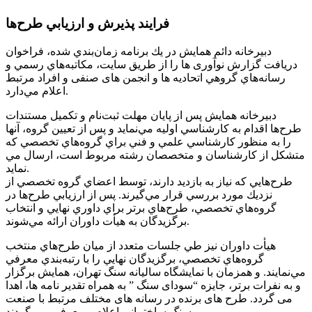
فرايند پذيرش و ارزيابي طرح‌ها
دبيرخانه دائم همایش در يك برنامه زمان‌بندي شده، فراخوان
دريافت گزارش نوآوری ها را از طريق سایت، مكاتبه‌هاي رسمي و
رسانه‌هاي گروهي اتحادیه ها و انجمن های صنفی و افراد مرتبط
اعلام مي‌دارد.
دبيرخانه همایش پس از پايان مهلت ثبت‌نام و تكميل مستندات
طرح‌ها اقدام به كارشناسي اوليه مي‌نمايد و پس از تعيين گروه، آنها
را به منظور كارشناسي علمي و فني براي گروه‌هاي تخصصي كه
متشكل از كارشناسان و متخصصان رشته مربوط است، ارسال مي
نمايد.
طرح‌هايي كه نياز به بازديد دارند، توسط اعضاي گروه تخصصي از
نزديك مورد بررسي قرار مي‌گيرند. پس از ارزيابي طرح‌ها در
گروه‌هاي تخصصي، طرح‌هاي برتر براي داوري نهايي و انتخاب
برگزيدگان به هيأت داوران ارائه مي‌شوند.
هيأت داوران نيز طي جلسات متعدد از ميان طرح‌هاي منتخب
گروه‌هاي تخصصي، برگزيدگان نهايي را با رتبه‌بندي معرفي
مي‌نمايند. و همزمان با نمایشگاه سالیانه سنگ تهران، همایش برگزار
و به نفرات برتر، جایزه “سودای سنگ ” به همراه تقدیر نامه ها، اهدا
می گردد. طرح های برنده در رسانه های مختلف مرتبط با صنعت
سنگ ساختمانی اعلام و معرفی می گردند..