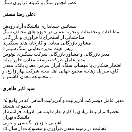
عضو انجمن سنگ و كميته فراوري سنگ
علی رضا مصفی:
لیسانس حسابداری دانشگاه آزاد رودهن
مطالعات و تحقیقات و تجربه عملی در حوزه های مختلف سنگ
ساختمانی از استخراج تا فراوری و بازرگانى
مشاور بازرگانى معادن و کارخانه های سنگبرى
ريس هيت مدیره تعاونی سنگ سیمرغ
مدیر بازرگانى و مشاور بازرگانى شرکت سنگبرى لوتوس
مدیر عامل شرکت توسعه معادن خاور میانه
افتخار همکاری با مهساب سنگ، ایران مرمر، معدن پاتک، معدن
کاوه سر پل زهاب، مجمع جهانی اهل بیت، شرکت بهار زارع، و
مجموعه معدن کاشمر و…
سید اکبر طاهری:
مدیر عامل دوشرکت آذرپرلبت و آذرپرلیت الماس که در واقع بک
مجموعه هستند
تحصیلاتم ارتباط زیادی با کارم نداره:لیسانس ادبیات فرانسه از
دانشگاه تهران
آشنایی با زبان انگلیسی و عربی
فعالبت در زمینه معدن،فرآوری و مصنوعات از سال 70