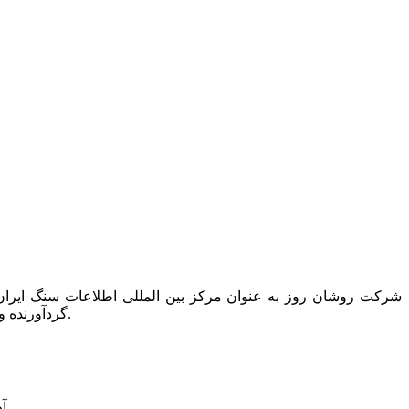
گردآورنده و ناشر تنها کتاب دایرکتوری این صنعت به نام “کتاب راهنمای سنگ ایران” است که همه ساله یک مجلد از آن در دسترس عموم قرار می گیرد.
آدرس: ت