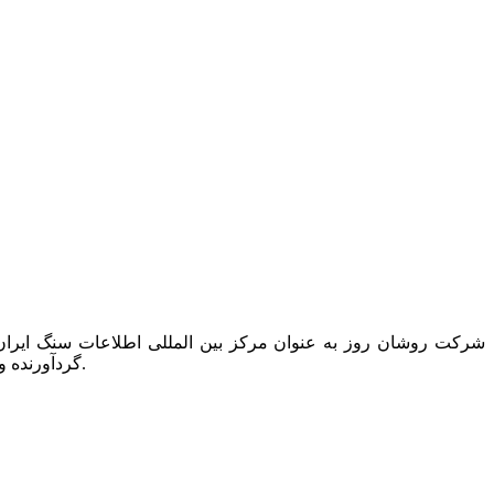
گردآورنده و ناشر تنها کتاب دایرکتوری این صنعت به نام “کتاب راهنمای سنگ ایران” است که همه ساله یک مجلد از آن در دسترس عموم قرار می گیرد.