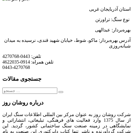
استان آذربایجان غربی
نوع سنگ: تراورتن
بهره
بردار: عبدالهی
آدرس بهره
بردار: ماكو، شوط، خيابان شهيد قندی، نرسيده به ميدان
شبانه
روزی
تلفن:
0443-4270768
تلفن همراه:
0914-4622035
0443-4270768
جستجوی مقالات
جستجو
برای:
درباره روشان روز
شرکت روشان روز به عنوان مرکز بین المللی اطلاعات سنگ ایران
از سال 1375 وارد فعالیت های فرهنگی، تبلیغاتی، انتشاراتی و
نمایشگاهی در زمینه صنعت سنگ ساختمانی کشور، گردید. این
شرکت گردآورنده و ناشر تنها کتاب دایرکتوری این صنعت به نام