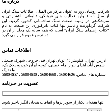
درباره ما
شرکت روشان روز به عنوان مرکز بین المللی اطلاعات سنگ ایران
از سال 1375 وارد فعالیت های فرهنگی، تبلیغاتی، انتشاراتی و
نمایشگاهی در زمینه صنعت سنگ ساختمانی کشور، گردید. این
شرکت گردآورنده و ناشر تنها کتاب دایرکتوری این صنعت به نام
“کتاب راهنمای سنگ ایران” است که همه ساله یک مجلد از آن در
دسترس عموم قرار می گیرد.
اطلاعات تماس
آدرس: تهران، کیلومتر 45 اتوبان تهران-قم، خروجی شهرک صنعتی
شمس آباد، ابتدای بلوار امام خمینی، کوچه ایران خودرو، پلاک یک،
واحد یک
شماره های تماس: 56804626 ، 56804668 ، 56804630 ، 56804657
عضویت در خبرنامه
تنها هفته‌ای یکبار از سوپرایزها و اتفاقات هیجان انگیز باخبر شوید!