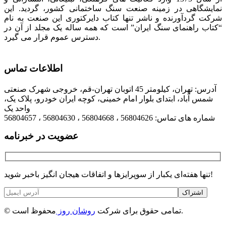
نمایشگاهی در زمینه صنعت سنگ ساختمانی کشور، گردید. این
شرکت گردآورنده و ناشر تنها کتاب دایرکتوری این صنعت به نام
“کتاب راهنمای سنگ ایران” است که همه ساله یک مجلد از آن در
دسترس عموم قرار می گیرد.
اطلاعات تماس
آدرس: تهران، کیلومتر 45 اتوبان تهران-قم، خروجی شهرک صنعتی
شمس آباد، ابتدای بلوار امام خمینی، کوچه ایران خودرو، پلاک یک،
واحد یک
شماره های تماس: 56804626 ، 56804668 ، 56804630 ، 56804657
عضویت در خبرنامه
تنها هفته‌ای یکبار از سوپرایزها و اتفاقات هیجان انگیز باخبر شوید!
اشتراک
محفوظ است.
© تمامی حقوق برای شرکت
روشان روز