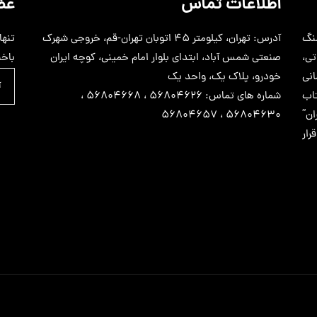
اطلاعات تماس
عض
سنگ
آدرس: تهران، کیلومتر 45 اتوبان تهران-قم، خروجی شهرک
تنها
اتی،
صنعتی شمس آباد، ابتدای بلوار امام خمینی، کوچه ایران
باخب
نی
خودرو، پلاک یک، واحد یک
اب
شماره های تماس: 56804626 ، 56804668 ،
ن”
56804630 ، 56804657
ار