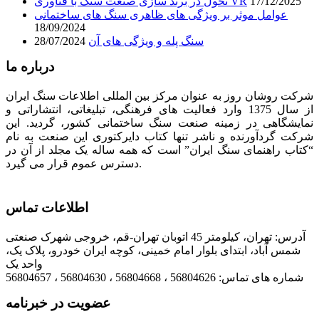
17/12/2025
تحول در برند سازی صنعت سنگ با فناوری VR
عوامل موثر بر ویژگی های ظاهری سنگ های ساختمانی
18/09/2024
سنگ پله و ویژگی های آن
28/07/2024
درباره ما
شرکت روشان روز به عنوان مرکز بین المللی اطلاعات سنگ ایران
از سال 1375 وارد فعالیت های فرهنگی، تبلیغاتی، انتشاراتی و
نمایشگاهی در زمینه صنعت سنگ ساختمانی کشور، گردید. این
شرکت گردآورنده و ناشر تنها کتاب دایرکتوری این صنعت به نام
“کتاب راهنمای سنگ ایران” است که همه ساله یک مجلد از آن در
دسترس عموم قرار می گیرد.
اطلاعات تماس
آدرس: تهران، کیلومتر 45 اتوبان تهران-قم، خروجی شهرک صنعتی
شمس آباد، ابتدای بلوار امام خمینی، کوچه ایران خودرو، پلاک یک،
واحد یک
شماره های تماس: 56804626 ، 56804668 ، 56804630 ، 56804657
عضویت در خبرنامه