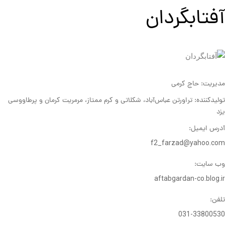
آفتابگردان
مدیریت: حاج کرمی
تولیدکننده: تراورتن عباس
آباد، شکلاتی و کرم ممتاز، مرمریت کرمان و پرطاووسی
یزد
آدرس ایمیل:
f2_farzad@yahoo.com
وب سایت:
aftabgardan-co.blog.ir
تلفن:
031-33800530