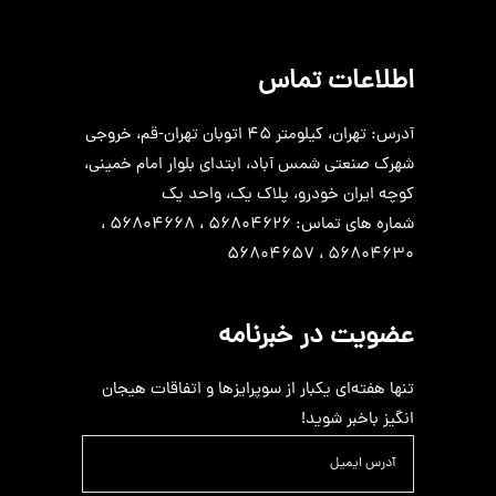
اطلاعات تماس
آدرس: تهران، کیلومتر 45 اتوبان تهران-قم، خروجی
شهرک صنعتی شمس آباد، ابتدای بلوار امام خمینی،
کوچه ایران خودرو، پلاک یک، واحد یک
شماره های تماس: 56804626 ، 56804668 ،
56804630 ، 56804657
عضویت در خبرنامه
تنها هفته‌ای یکبار از سوپرایزها و اتفاقات هیجان
انگیز باخبر شوید!