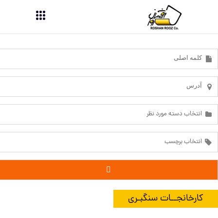
کارخانجــات سنگبـری