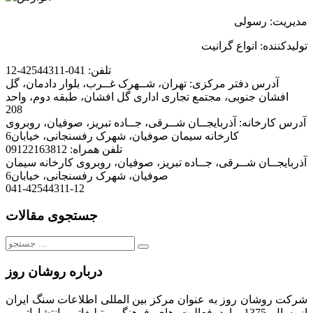
مدیریت: رسولی
تولیدکننده: انواع گرانیت
تلفن:
041-42544311-12
آدرس دفتر مرکزی:
تهران، شــهرک غــرب، بلوار دادمان، گل
افشان جنوبی، مجتمع تجاری اداری گل افشان، طبقه دوم، واحد
208
آدرس کارخانه:
آذربایجــان شــرقی، جــاده تبریز، صوفیان، روبروی
کارخانه سیمان صوفیان، شهرک رفسنجانی، خیابان6
تلفن همراه:
09122163812
آذربایجــان شــرقی، جــاده تبریز، صوفیان، روبروی کارخانه سیمان
صوفیان، شهرک رفسنجانی، خیابان6
041-42544311-12
جستجوی مقالات
جستجو
برای:
درباره روشان روز
شرکت روشان روز به عنوان مرکز بین المللی اطلاعات سنگ ایران
از سال 1375 وارد فعالیت های فرهنگی، تبلیغاتی، انتشاراتی و