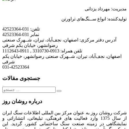
مدیریت: مهرداد یزدانی
تولیدکننده: انواع ســنگ
های تراورتن
تلفن:
031-42523364
نمابر
031-42523364
آدرس دفتر مرکزی:
اصفهان، نجف‌آباد، تیران، شــهرک صنعتی
رضوانشهر، خیابان یکم شرقی
تلفن همراه:
0913-3310730 , 0911-1112643
اصفهان، نجف‌آباد، تیران، شــهرک صنعتی رضوانشهر، خیابان یکم
شرقی
031-42523364
جستجوی مقالات
جستجو
برای:
درباره روشان روز
شرکت روشان روز به عنوان مرکز بین المللی اطلاعات سنگ ایران
از سال 1375 وارد فعالیت های فرهنگی، تبلیغاتی، انتشاراتی و
نمایشگاهی در زمینه صنعت سنگ ساختمانی کشور، گردید. این