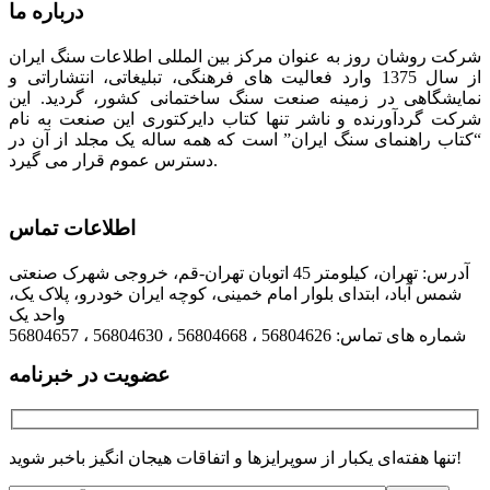
درباره ما
شرکت روشان روز به عنوان مرکز بین المللی اطلاعات سنگ ایران
از سال 1375 وارد فعالیت های فرهنگی، تبلیغاتی، انتشاراتی و
نمایشگاهی در زمینه صنعت سنگ ساختمانی کشور، گردید. این
شرکت گردآورنده و ناشر تنها کتاب دایرکتوری این صنعت به نام
“کتاب راهنمای سنگ ایران” است که همه ساله یک مجلد از آن در
دسترس عموم قرار می گیرد.
اطلاعات تماس
آدرس: تهران، کیلومتر 45 اتوبان تهران-قم، خروجی شهرک صنعتی
شمس آباد، ابتدای بلوار امام خمینی، کوچه ایران خودرو، پلاک یک،
واحد یک
شماره های تماس: 56804626 ، 56804668 ، 56804630 ، 56804657
عضویت در خبرنامه
تنها هفته‌ای یکبار از سوپرایزها و اتفاقات هیجان انگیز باخبر شوید!