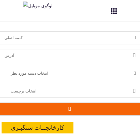
کارخانجــات سنگبـری