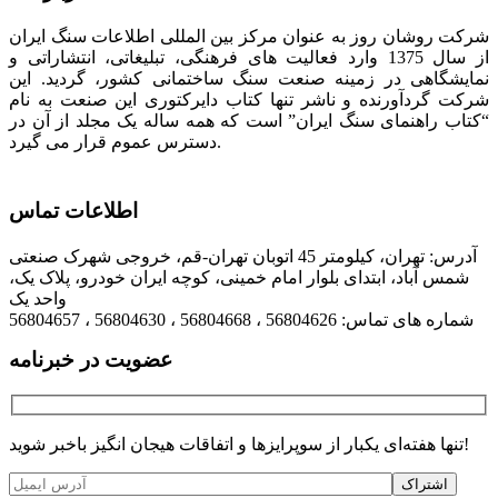
شرکت روشان روز به عنوان مرکز بین المللی اطلاعات سنگ ایران
از سال 1375 وارد فعالیت های فرهنگی، تبلیغاتی، انتشاراتی و
نمایشگاهی در زمینه صنعت سنگ ساختمانی کشور، گردید. این
شرکت گردآورنده و ناشر تنها کتاب دایرکتوری این صنعت به نام
“کتاب راهنمای سنگ ایران” است که همه ساله یک مجلد از آن در
دسترس عموم قرار می گیرد.
اطلاعات تماس
آدرس: تهران، کیلومتر 45 اتوبان تهران-قم، خروجی شهرک صنعتی
شمس آباد، ابتدای بلوار امام خمینی، کوچه ایران خودرو، پلاک یک،
واحد یک
شماره های تماس: 56804626 ، 56804668 ، 56804630 ، 56804657
عضویت در خبرنامه
تنها هفته‌ای یکبار از سوپرایزها و اتفاقات هیجان انگیز باخبر شوید!
اشتراک