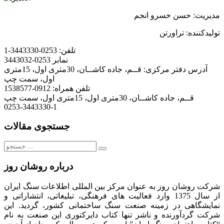
مدیریت: حسن خسرو انجم
تولیدکننده: تراورتن
تلفن:
0253-3443330-1
نمابر
0253-3443032
آدرس دفتر مرکزی:
قــم، جاده کاشــان، 30متری اول، 15متری
اول، سمت چپ
تلفن همراه:
0912-1538577
قــم، جاده کاشــان، 30متری اول، 15متری اول، سمت چپ
0253-3443330-1
جستجوی مقالات
جستجو
برای:
درباره روشان روز
شرکت روشان روز به عنوان مرکز بین المللی اطلاعات سنگ ایران
از سال 1375 وارد فعالیت های فرهنگی، تبلیغاتی، انتشاراتی و
نمایشگاهی در زمینه صنعت سنگ ساختمانی کشور، گردید. این
شرکت گردآورنده و ناشر تنها کتاب دایرکتوری این صنعت به نام