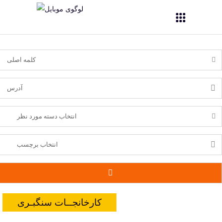
کارخانجــات سنگبـری