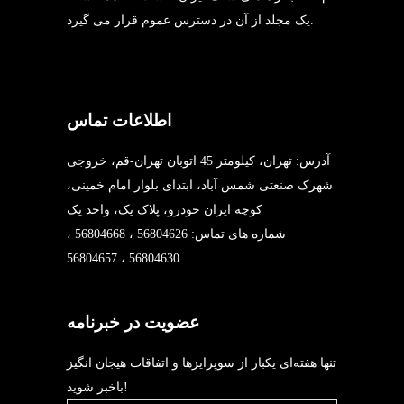
یک مجلد از آن در دسترس عموم قرار می گیرد.
اطلاعات تماس
آدرس: تهران، کیلومتر 45 اتوبان تهران-قم، خروجی
شهرک صنعتی شمس آباد، ابتدای بلوار امام خمینی،
کوچه ایران خودرو، پلاک یک، واحد یک
شماره های تماس: 56804626 ، 56804668 ،
56804630 ، 56804657
عضویت در خبرنامه
تنها هفته‌ای یکبار از سوپرایزها و اتفاقات هیجان انگیز
باخبر شوید!