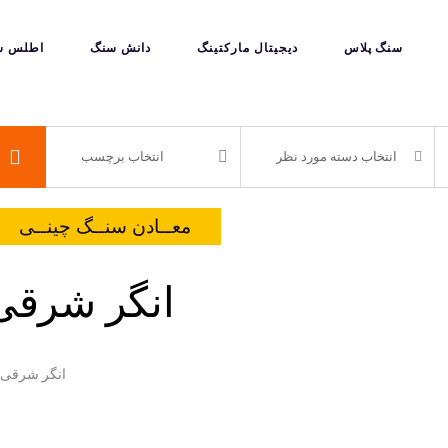
سنگ پلاس
دیجیتال مارکتینگ
دانش سنگ
اطلس س
معــادن سنــگ چینــی
انگر شرقی