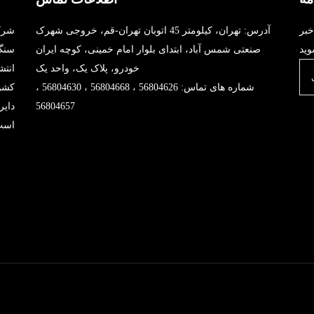
خبر
آدرس: تهران، کیلومتر 45 اتوبان تهران-قم، خروجی شهرک
شرک
صنعتی شمس آباد، ابتدای بلوار امام خمینی، کوچه ایران
خودرو، پلاک یک، واحد یک
انت
شماره های تماس: 56804626 ، 56804668 ، 56804630 ،
کشو
56804657
دای
است