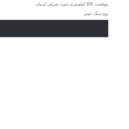
موقعيت: 350 كيلومتری جنوب شرقی كرمان
نوع سنگ: چينی