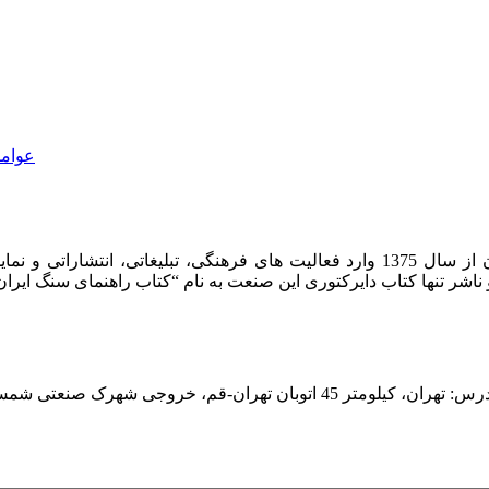
عوامل
شرکت روشان روز به عنوان مرکز بین المللی اطلاعات سنگ ایران از سال 1375 وارد فعا
هران، کیلومتر 45 اتوبان تهران-قم، خروجی شهرک صنعتی شمس آباد، ابتدای بلوار امام خمینی، کوچه ایران خودرو، پلاک یک، واحد یک