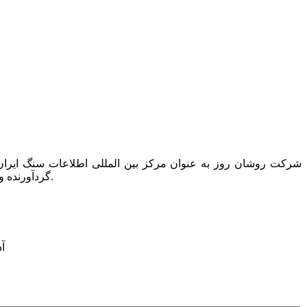
گردآورنده و ناشر تنها کتاب دایرکتوری این صنعت به نام “کتاب راهنمای سنگ ایران” است که همه ساله یک مجلد از آن در دسترس عموم قرار می گیرد.
آدرس: ت