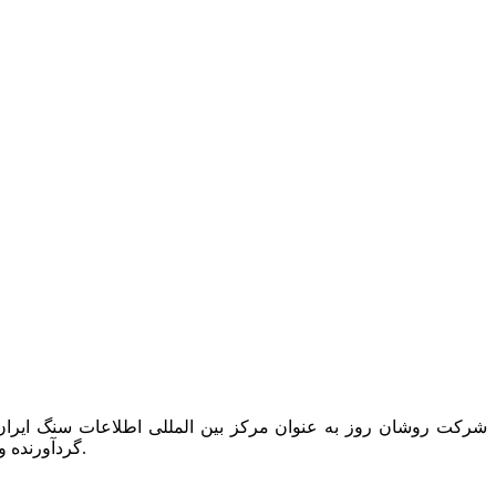
گردآورنده و ناشر تنها کتاب دایرکتوری این صنعت به نام “کتاب راهنمای سنگ ایران” است که همه ساله یک مجلد از آن در دسترس عموم قرار می گیرد.