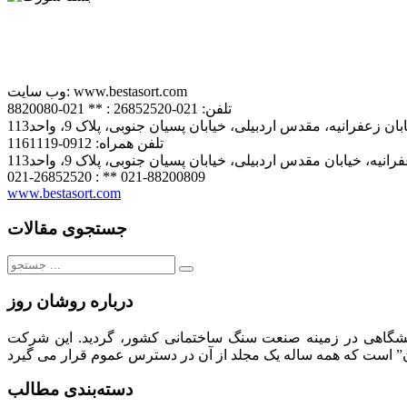
www.bestasort.com
وب سایت:
تلفن:
021-26852520 : ** 021-8820080
ان زعفرانیه، مقدس اردبیلی، خیابان پسیان جنوبی، پلاک 9، واحد113
تلفن همراه:
0912-1161119
انیه، خیابان مقدس اردبیلی، خیابان پسیان جنوبی، پلاک 9، واحد113
021-26852520 : ** 021-88200809
www.bestasort.com
جستجوی مقالات
جستجو
برای:
درباره روشان روز
لیت های فرهنگی، تبلیغاتی، انتشاراتی و نمایشگاهی در زمینه صنعت سنگ ساختمانی کشور، گردید. این شرکت
دسته‌بندی مطالب