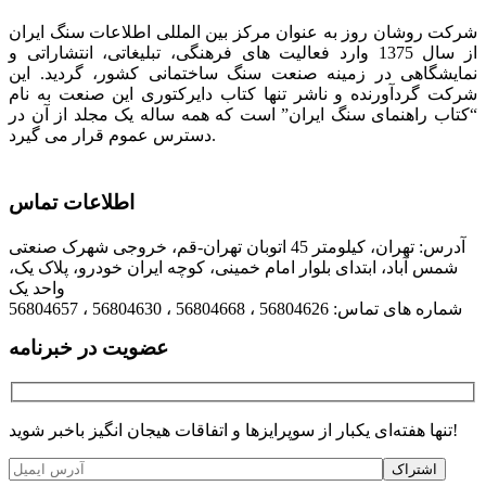
شرکت روشان روز به عنوان مرکز بین المللی اطلاعات سنگ ایران
از سال 1375 وارد فعالیت های فرهنگی، تبلیغاتی، انتشاراتی و
نمایشگاهی در زمینه صنعت سنگ ساختمانی کشور، گردید. این
شرکت گردآورنده و ناشر تنها کتاب دایرکتوری این صنعت به نام
“کتاب راهنمای سنگ ایران” است که همه ساله یک مجلد از آن در
دسترس عموم قرار می گیرد.
اطلاعات تماس
آدرس: تهران، کیلومتر 45 اتوبان تهران-قم، خروجی شهرک صنعتی
شمس آباد، ابتدای بلوار امام خمینی، کوچه ایران خودرو، پلاک یک،
واحد یک
شماره های تماس: 56804626 ، 56804668 ، 56804630 ، 56804657
عضویت در خبرنامه
تنها هفته‌ای یکبار از سوپرایزها و اتفاقات هیجان انگیز باخبر شوید!
اشتراک