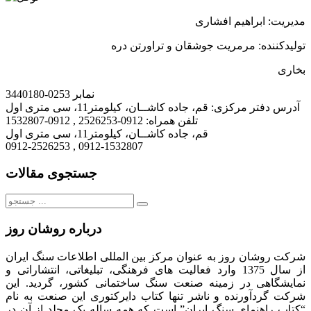
مدیریت: ابراهیم افشاری
تولیدکننده: مرمریت جوشقان و تراورتن دره
بخاری
نمابر
0253-3440180
آدرس دفتر مرکزی:
قم، جاده کاشــان، کیلومتر11، سی متری اول
تلفن همراه:
0912-2526253 , 0912-1532807
قم، جاده کاشــان، کیلومتر11، سی متری اول
0912-2526253 , 0912-1532807
جستجوی مقالات
جستجو
برای:
درباره روشان روز
شرکت روشان روز به عنوان مرکز بین المللی اطلاعات سنگ ایران
از سال 1375 وارد فعالیت های فرهنگی، تبلیغاتی، انتشاراتی و
نمایشگاهی در زمینه صنعت سنگ ساختمانی کشور، گردید. این
شرکت گردآورنده و ناشر تنها کتاب دایرکتوری این صنعت به نام
“کتاب راهنمای سنگ ایران” است که همه ساله یک مجلد از آن در