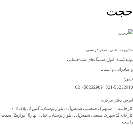
حجت
مدیریت: علی اصغر دوستی
تولیدکننده: انواع ســنگ
های ســاختمانی
و صادراتی و اسلب
تلفن:
021-56232910 , 021-56232909
آدرس دفتر مرکزی:
کارخانــه 1 : شــهرک صنعتــی شمس‌آباد، بلوار بوستان، گلبن 3، پلاک 8 /
کارخانه 2: شهرک صنعتی شمس‌آباد، بلوار بوستان، خیابان بهار8، قواره2، سمت
راست