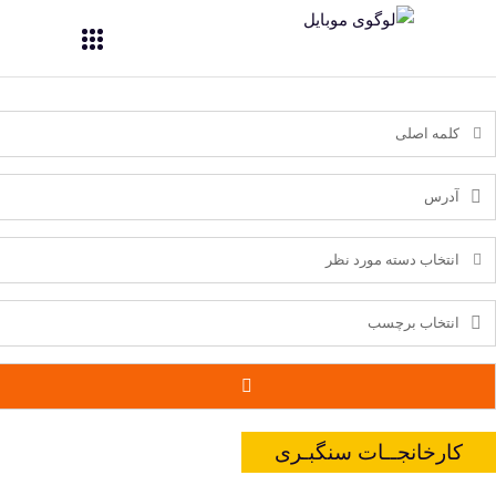
کارخانجــات سنگبـری