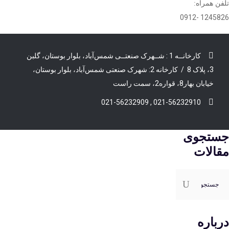
تلفن همراه:
1245826 -0912
کارخانــه 1 : شــهرک صنعتــی شمس‌آباد، بلوار بوستان، گلبن
3، پلاک 8 / کارخانه 2: شهرک صنعتی شمس‌آباد، بلوار بوستان،
خیابان بهار8، قواره2، سمت راست
021-56232910 , 021-56232909
جستجوی
مقالات
ستجو
رای:
درباره