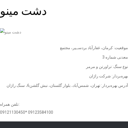
دشت مينو
موقعيت: كرمان، غفارآباد بردســير، مجتمع
معدنی شماره 3
نوع سنگ: تراورتن و مرمر
بهره
بردار: شركت راژان
آدرس بهره
بردار: تهران، شمس
آباد، بلوار گلستان، نبش گلشن6، سنگ راژان
تلفن همراه:
09121130450* 09123584100