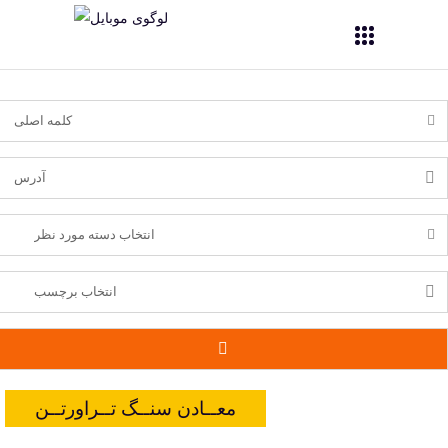
معــادن سنــگ تــراورتــن