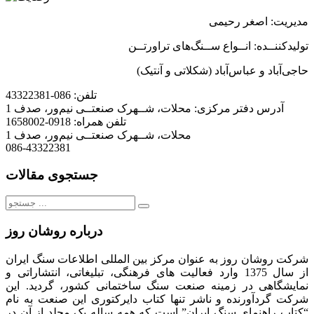
مدیریت: اصغر رحیمی
تولیدکننــده: انــواع ســنگ
های تراورتــن
حاجی
آباد و عباس
آباد (شکلاتی و آنتیک)
تلفن:
086-43322381
آدرس دفتر مرکزی:
محلات، شــهرک صنعتــی نیم‌ور، صدف 1
تلفن همراه:
0918-1658002
محلات، شــهرک صنعتــی نیم‌ور، صدف 1
086-43322381
جستجوی مقالات
جستجو
برای:
درباره روشان روز
شرکت روشان روز به عنوان مرکز بین المللی اطلاعات سنگ ایران
از سال 1375 وارد فعالیت های فرهنگی، تبلیغاتی، انتشاراتی و
نمایشگاهی در زمینه صنعت سنگ ساختمانی کشور، گردید. این
شرکت گردآورنده و ناشر تنها کتاب دایرکتوری این صنعت به نام
“کتاب راهنمای سنگ ایران” است که همه ساله یک مجلد از آن در