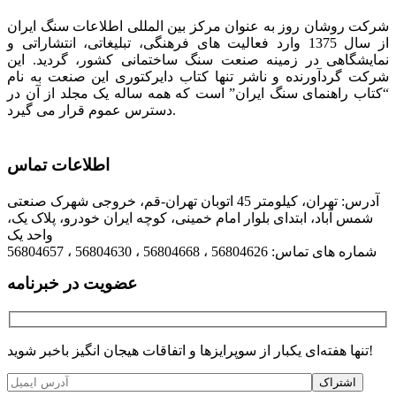
شرکت روشان روز به عنوان مرکز بین المللی اطلاعات سنگ ایران
از سال 1375 وارد فعالیت های فرهنگی، تبلیغاتی، انتشاراتی و
نمایشگاهی در زمینه صنعت سنگ ساختمانی کشور، گردید. این
شرکت گردآورنده و ناشر تنها کتاب دایرکتوری این صنعت به نام
“کتاب راهنمای سنگ ایران” است که همه ساله یک مجلد از آن در
دسترس عموم قرار می گیرد.
اطلاعات تماس
آدرس: تهران، کیلومتر 45 اتوبان تهران-قم، خروجی شهرک صنعتی
شمس آباد، ابتدای بلوار امام خمینی، کوچه ایران خودرو، پلاک یک،
واحد یک
شماره های تماس: 56804626 ، 56804668 ، 56804630 ، 56804657
عضویت در خبرنامه
تنها هفته‌ای یکبار از سوپرایزها و اتفاقات هیجان انگیز باخبر شوید!
اشتراک