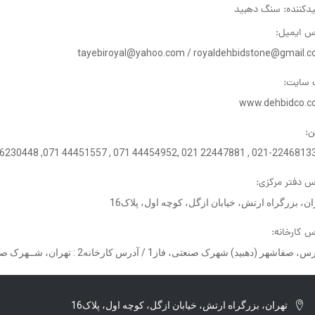
یدکننده: سنگ دهبید
س ایمیل:
tayebiroyal@yahoo.com / royaldehbidstone@gmail.
سایت:
www.dehbidco.
ن:
021-22468133-6 , 22447881 021 ,44454952 071 , 44451557 071, 5
س دفتر مرکزی:
ان، بزرگراه ارتش، خیابان ازگل، کوچه اول، پلاک16
س کارخانه:
اشهر (دهبید) شهرک صنعتی، فاز1 / آدرس کارخانه2 : تهران، شــهرک صنعتی شمس‌آباد، بلوار نخلستان، نبش گلشید8، پلاک1
تهران، بزرگراه ارتش، خیابان ازگل، کوچه اول، پلاک16