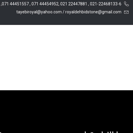
021-22468133-6 , 22447881 021 ,44454952 071 , 44451557 071, 56230448 021
tayebiroyal@yahoo.com / royaldehbidstone@gmail.com