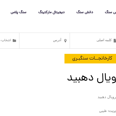
س سنگ
دانش سنگ
دیجیتال مارکتینگ
سنگ پلاس
کارخانجــات سنگبـری
ویال دهبید
ریت: طیبی