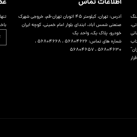
اطلاعات تماس
عض
سنگ
آدرس: تهران، کیلومتر 45 اتوبان تهران-قم، خروجی شهرک
تنها
اتی،
صنعتی شمس آباد، ابتدای بلوار امام خمینی، کوچه ایران
باخب
نی
خودرو، پلاک یک، واحد یک
اب
شماره های تماس: 56804626 ، 56804668 ،
ن”
56804630 ، 56804657
ار