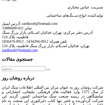
مدیریت: عباس مختاری
تولیدکننده: انواع ســنگ
های ساختمانی
zardkooh@hotmail.com
آدرس ایمیل:
نمابر
021-33886600
آدرس دفتر مرکزی:
تهران، فدائیان اســلام، بازار بزرگ سنگ
فاطمیه، پلاک 124
تلفن همراه:
0912-5434294 , 0912-1836476
تهران، فدائیان اســلام، بازار بزرگ سنگ فاطمیه، پلاک 124
zardkooh@hotmail.com
جستجوی مقالات
جستجو
برای:
درباره روشان روز
شرکت روشان روز به عنوان مرکز بین المللی اطلاعات سنگ ایران
از سال 1375 وارد فعالیت های فرهنگی، تبلیغاتی، انتشاراتی و
نمایشگاهی در زمینه صنعت سنگ ساختمانی کشور، گردید. این
شرکت گردآورنده و ناشر تنها کتاب دایرکتوری این صنعت به نام