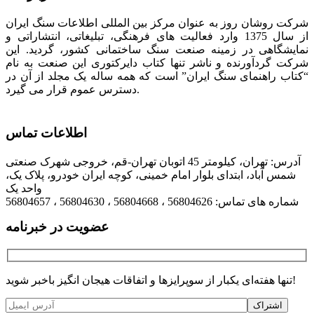
شرکت روشان روز به عنوان مرکز بین المللی اطلاعات سنگ ایران
از سال 1375 وارد فعالیت های فرهنگی، تبلیغاتی، انتشاراتی و
نمایشگاهی در زمینه صنعت سنگ ساختمانی کشور، گردید. این
شرکت گردآورنده و ناشر تنها کتاب دایرکتوری این صنعت به نام
“کتاب راهنمای سنگ ایران” است که همه ساله یک مجلد از آن در
دسترس عموم قرار می گیرد.
اطلاعات تماس
آدرس: تهران، کیلومتر 45 اتوبان تهران-قم، خروجی شهرک صنعتی
شمس آباد، ابتدای بلوار امام خمینی، کوچه ایران خودرو، پلاک یک،
واحد یک
شماره های تماس: 56804626 ، 56804668 ، 56804630 ، 56804657
عضویت در خبرنامه
تنها هفته‌ای یکبار از سوپرایزها و اتفاقات هیجان انگیز باخبر شوید!
اشتراک