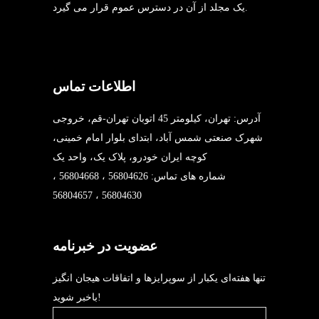
یک مجلد از آن در دسترس عموم قرار می گیرد.
اطلاعات تماس
آدرس: تهران، کیلومتر 45 اتوبان تهران-قم، خروجی
شهرک صنعتی شمس آباد، ابتدای بلوار امام خمینی،
کوچه ایران خودرو، پلاک یک، واحد یک
شماره های تماس: 56804626 ، 56804668 ،
56804630 ، 56804657
عضویت در خبرنامه
تنها هفته‌ای یکبار از سوپرایزها و اتفاقات هیجان انگیز
باخبر شوید!