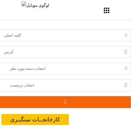
کارخانجــات سنگبـری