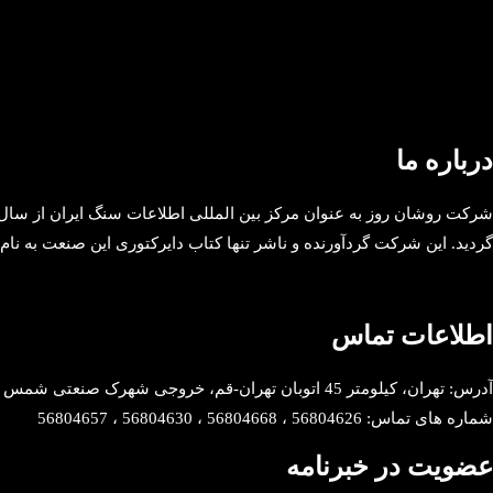
درباره ما
گردید. این شرکت گردآورنده و ناشر تنها کتاب دایرکتوری این صنعت به ن
اطلاعات تماس
آدرس: تهران، کیلومتر 45 اتوبان تهران-قم، خروجی شهرک صنعتی شمس آباد، ابتدای بلوار امام خمینی، کوچه ایران خودرو، پلاک یک، واحد یک
شماره های تماس: 56804626 ، 56804668 ، 56804630 ، 56804657
عضویت در خبرنامه