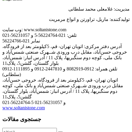
مدیریت: غلامعلی محمد سلطانی
تولیدکننده: ماربل، تراورتن و انواع مرمریت
www.soltanistone.com
وب سایت:
تلفن:
021-56224764-5 و 56231057-021
نمابر
021-56224766
آدرس دفتر مرکزی:
اتوبان تهران- قم، 5کیلومتر بعد از فرودگاه،
خروجی حسن‌آباد، مقابل درب ورودی شــهرک صنعتی شمس‌آباد و
بانک ملی، کوچه دوم سنگبریها، پلاک 11 / آدرس انبار: شمس‌آباد،
بلوار گلستان، گلشن5، پلاک11
تلفن همراه:
0912-8082919 و 2447810-0912 و 1111895-0912
(سلطانی)
اتوبان تهران- قم، 5کیلومتر بعد از فرودگاه، خروجی حسن‌آباد،
مقابل درب ورودی شــهرک صنعتی شمس‌آباد و بانک ملی، کوچه
دوم سنگبریها، پلاک 11 / آدرس انبار: شمس‌آباد، بلوار گلستان،
گلشن5، پلاک11
021-56224764-5 و 56231057-021
www.soltanistone.com
جستجوی مقالات
جستجو