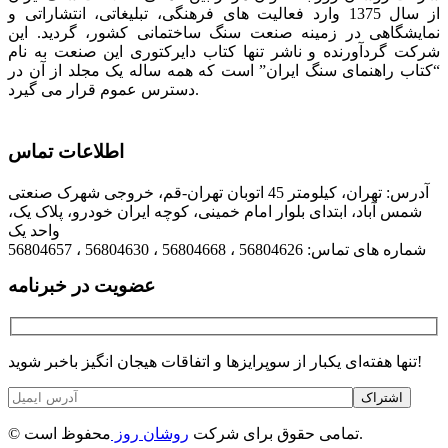
از سال 1375 وارد فعالیت های فرهنگی، تبلیغاتی، انتشاراتی و
نمایشگاهی در زمینه صنعت سنگ ساختمانی کشور، گردید. این
شرکت گردآورنده و ناشر تنها کتاب دایرکتوری این صنعت به نام
“کتاب راهنمای سنگ ایران” است که همه ساله یک مجلد از آن در
دسترس عموم قرار می گیرد.
اطلاعات تماس
آدرس: تهران، کیلومتر 45 اتوبان تهران-قم، خروجی شهرک صنعتی
شمس آباد، ابتدای بلوار امام خمینی، کوچه ایران خودرو، پلاک یک،
واحد یک
شماره های تماس: 56804626 ، 56804668 ، 56804630 ، 56804657
عضویت در خبرنامه
تنها هفته‌ای یکبار از سوپرایزها و اتفاقات هیجان انگیز باخبر شوید!
اشتراک
محفوظ است.
© تمامی حقوق برای شرکت
روشان روز