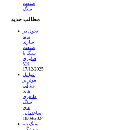
صنعت
سنگ
مطالب جدید
تحول در
برند
سازی
صنعت
سنگ با
فناوری
VR
17/12/2025
عوامل
موثر بر
ویژگی
های
ظاهری
سنگ
های
ساختمانی
18/09/2024
سنگ پله
و ویژگی