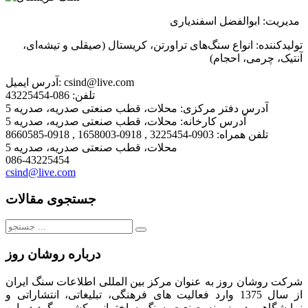
مدیریت: ابوالفضل اسفندیاری
تولیدکننده: انواع سنگ
های تراورتن، کریستال (صیقلی و تیشه
ای،
آنتیک، چرمی، احجام)
csind@live.com
آدرس ایمیل:
تلفن:
086-43225454
آدرس دفتر مرکزی:
محلات، قطب صنعتی صدریه، صدریه 5
آدرس کارخانه:
محلات، قطب صنعتی صدریه، صدریه 5
تلفن همراه:
0903-3225454 , 0918-1658003 , 0918-8660585
محلات، قطب صنعتی صدریه، صدریه 5
086-43225454
csind@live.com
جستجوی مقالات
جستجو
برای:
درباره روشان روز
شرکت روشان روز به عنوان مرکز بین المللی اطلاعات سنگ ایران
از سال 1375 وارد فعالیت های فرهنگی، تبلیغاتی، انتشاراتی و
نمایشگاهی در زمینه صنعت سنگ ساختمانی کشور، گردید. این