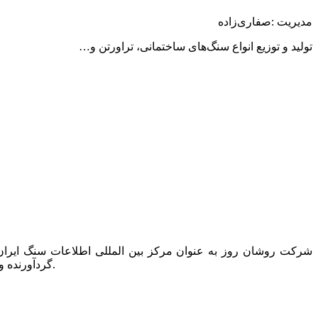
مدیریت
:
صفاری‌زاده
تولید
و
توزیع
انواع
سنگ
های
ساختمانی،
تراورتن
و
…
گردآورنده و ناشر تنها کتاب دایرکتوری این صنعت به نام “کتاب راهنمای سنگ ایران” است که همه ساله یک مجلد از آن در دسترس عموم قرار می گیرد.