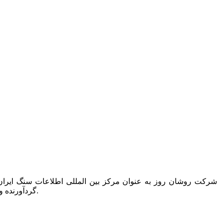
گردآورنده و ناشر تنها کتاب دایرکتوری این صنعت به نام “کتاب راهنمای سنگ ایران” است که همه ساله یک مجلد از آن در دسترس عموم قرار می گیرد.