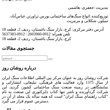
مدیریت
:
جعفری
-‌‌
هاشمی
توزیع‌کننده
:
انواع
سنگ
های
ساختمانی
بورس
تراورتن
عباس
آباد،
سیلور،
شکلاتی و
مرمریت
آدرس دفتر مرکزی:
کرج، بازار سنگ باغستان، ردیف 2، قطعه 18
تلفن همراه:
0912-2603960 : 0912-5637383
کرج، بازار سنگ باغستان، ردیف 2، قطعه 18
جستجوی مقالات
جستجو
برای:
درباره روشان روز
شرکت روشان روز به عنوان مرکز بین المللی اطلاعات سنگ ایران
از سال 1375 وارد فعالیت های فرهنگی، تبلیغاتی، انتشاراتی و
نمایشگاهی در زمینه صنعت سنگ ساختمانی کشور، گردید. این
شرکت گردآورنده و ناشر تنها کتاب دایرکتوری این صنعت به نام
“کتاب راهنمای سنگ ایران” است که همه ساله یک مجلد از آن در
دسترس عموم قرار می گیرد.