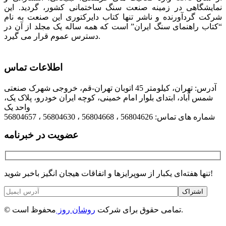
نمایشگاهی در زمینه صنعت سنگ ساختمانی کشور، گردید. این
شرکت گردآورنده و ناشر تنها کتاب دایرکتوری این صنعت به نام
“کتاب راهنمای سنگ ایران” است که همه ساله یک مجلد از آن در
دسترس عموم قرار می گیرد.
اطلاعات تماس
آدرس: تهران، کیلومتر 45 اتوبان تهران-قم، خروجی شهرک صنعتی
شمس آباد، ابتدای بلوار امام خمینی، کوچه ایران خودرو، پلاک یک،
واحد یک
شماره های تماس: 56804626 ، 56804668 ، 56804630 ، 56804657
عضویت در خبرنامه
تنها هفته‌ای یکبار از سوپرایزها و اتفاقات هیجان انگیز باخبر شوید!
اشتراک
محفوظ است.
© تمامی حقوق برای شرکت
روشان روز