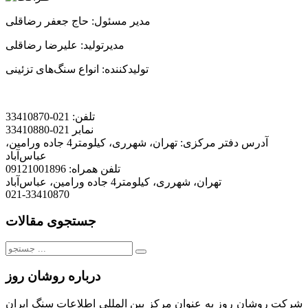
مدیر مسئول: حاج جعفر رضاقلی
مدیرتولید: علیرضا رضاقلی
تولیدکننده: انواع سنگ‌های تزئینی
تلفن:
021-33410870
نمابر
021-33410880
آدرس دفتر مرکزی:
تهران، شهرری، کیلومتر4 جاده ورامین،
عباس‌آباد
تلفن همراه:
09121001896
تهران، شهرری، کیلومتر4 جاده ورامین، عباس‌آباد
021-33410870
جستجوی مقالات
جستجو
برای:
درباره روشان روز
شرکت روشان روز به عنوان مرکز بین المللی اطلاعات سنگ ایران