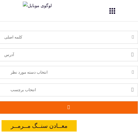
معــادن سنــگ مــرمــر