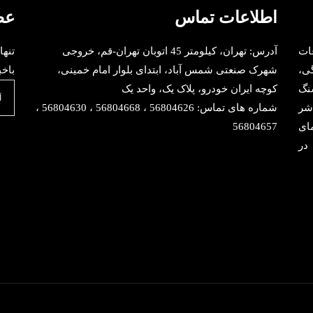
اطلاعات تماس
عض
ات
آدرس: تهران، کیلومتر 45 اتوبان تهران-قم، خروجی
تنها
هنگی،
شهرک صنعتی شمس آباد، ابتدای بلوار امام خمینی،
باخب
نگ
کوچه ایران خودرو، پلاک یک، واحد یک
شر
شماره های تماس: 56804626 ، 56804668 ، 56804630 ،
ای
56804657
در