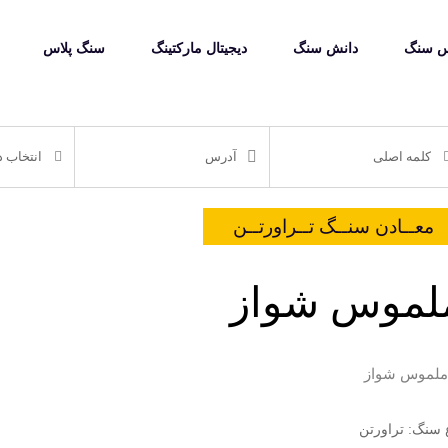
 سنگ
دانش سنگ
دیجیتال مارکتینگ
سنگ پلاس
معــادن سنــگ تــراورتــن
لموس شواز
 سنگ: تراورتن