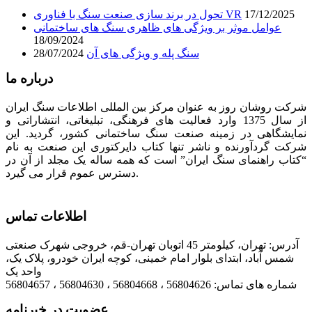
17/12/2025
تحول در برند سازی صنعت سنگ با فناوری VR
عوامل موثر بر ویژگی های ظاهری سنگ های ساختمانی
18/09/2024
سنگ پله و ویژگی های آن
28/07/2024
درباره ما
شرکت روشان روز به عنوان مرکز بین المللی اطلاعات سنگ ایران
از سال 1375 وارد فعالیت های فرهنگی، تبلیغاتی، انتشاراتی و
نمایشگاهی در زمینه صنعت سنگ ساختمانی کشور، گردید. این
شرکت گردآورنده و ناشر تنها کتاب دایرکتوری این صنعت به نام
“کتاب راهنمای سنگ ایران” است که همه ساله یک مجلد از آن در
دسترس عموم قرار می گیرد.
اطلاعات تماس
آدرس: تهران، کیلومتر 45 اتوبان تهران-قم، خروجی شهرک صنعتی
شمس آباد، ابتدای بلوار امام خمینی، کوچه ایران خودرو، پلاک یک،
واحد یک
شماره های تماس: 56804626 ، 56804668 ، 56804630 ، 56804657
عضویت در خبرنامه