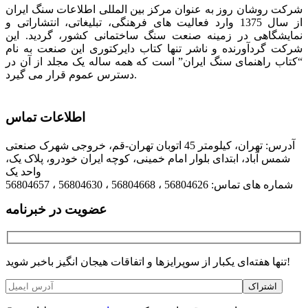
شرکت روشان روز به عنوان مرکز بین المللی اطلاعات سنگ ایران
از سال 1375 وارد فعالیت های فرهنگی، تبلیغاتی، انتشاراتی و
نمایشگاهی در زمینه صنعت سنگ ساختمانی کشور، گردید. این
شرکت گردآورنده و ناشر تنها کتاب دایرکتوری این صنعت به نام
“کتاب راهنمای سنگ ایران” است که همه ساله یک مجلد از آن در
دسترس عموم قرار می گیرد.
اطلاعات تماس
آدرس: تهران، کیلومتر 45 اتوبان تهران-قم، خروجی شهرک صنعتی
شمس آباد، ابتدای بلوار امام خمینی، کوچه ایران خودرو، پلاک یک،
واحد یک
شماره های تماس: 56804626 ، 56804668 ، 56804630 ، 56804657
عضویت در خبرنامه
تنها هفته‌ای یکبار از سوپرایزها و اتفاقات هیجان انگیز باخبر شوید!
اشتراک