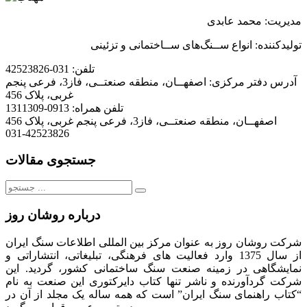
مدیریت: محمد عابدی
تولیدکننده: انواع ســنگ
های ســاختمانی و تزئینی
تلفن:
031-42523826
آدرس دفتر مرکزی:
اصفهــان، منطقه صنعتــی، فاز3، فرعی پنجم
غربی، پلاک 456
تلفن همراه:
0913-1311309
اصفهــان، منطقه صنعتــی، فاز3، فرعی پنجم غربی، پلاک 456
031-42523826
جستجوی مقالات
جستجو
برای:
درباره روشان روز
شرکت روشان روز به عنوان مرکز بین المللی اطلاعات سنگ ایران
از سال 1375 وارد فعالیت های فرهنگی، تبلیغاتی، انتشاراتی و
نمایشگاهی در زمینه صنعت سنگ ساختمانی کشور، گردید. این
شرکت گردآورنده و ناشر تنها کتاب دایرکتوری این صنعت به نام
“کتاب راهنمای سنگ ایران” است که همه ساله یک مجلد از آن در