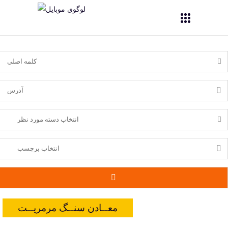
معــادن سنــگ مرمریــت