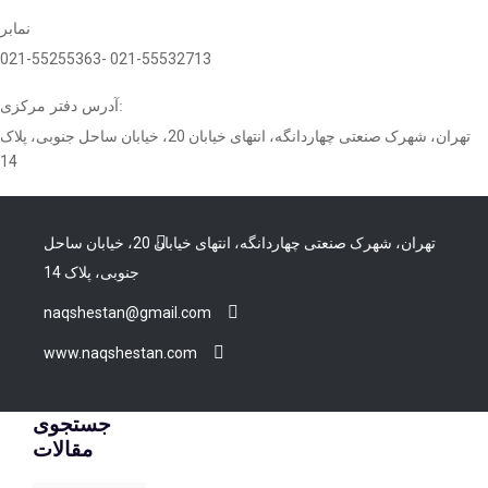
نمابر
021-55255363- 021-55532713
آدرس دفتر مرکزی:
تهران، شهرک صنعتی چهاردانگه، انتهای خیابان 20، خیابان ساحل جنوبی، پلاک
14
تهران، شهرک صنعتی چهاردانگه، انتهای خیابان 20، خیابان ساحل
جنوبی، پلاک 14
naqshestan@gmail.com
www.naqshestan.com
جستجوی
مقالات