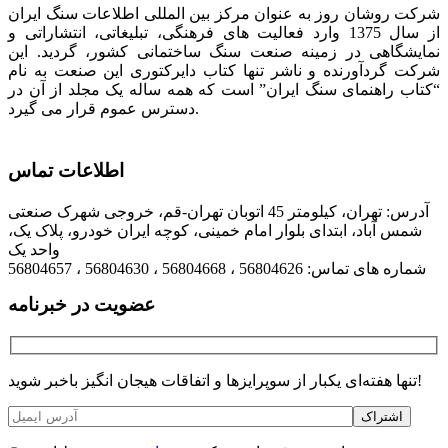
شرکت روشان روز به عنوان مرکز بین المللی اطلاعات سنگ ایران
از سال 1375 وارد فعالیت های فرهنگی، تبلیغاتی، انتشاراتی و
نمایشگاهی در زمینه صنعت سنگ ساختمانی کشور، گردید. این
شرکت گردآورنده و ناشر تنها کتاب دایرکتوری این صنعت به نام
“کتاب راهنمای سنگ ایران” است که همه ساله یک مجلد از آن در
دسترس عموم قرار می گیرد.
اطلاعات تماس
آدرس: تهران، کیلومتر 45 اتوبان تهران-قم، خروجی شهرک صنعتی
شمس آباد، ابتدای بلوار امام خمینی، کوچه ایران خودرو، پلاک یک،
واحد یک
شماره های تماس: 56804626 ، 56804668 ، 56804630 ، 56804657
عضویت در خبرنامه
تنها هفته‌ای یکبار از سوپرایزها و اتفاقات هیجان انگیز باخبر شوید!
اشتراک