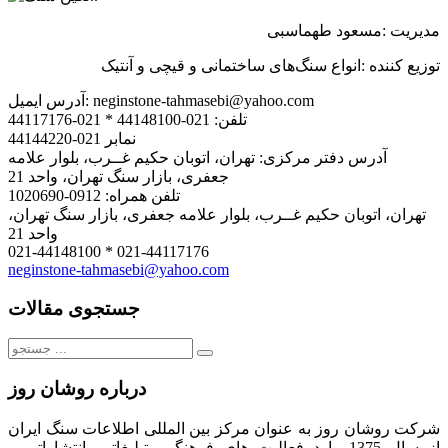
مدیریت
:
مسعود
طهماسبی
توزیع
کننده
:
انواع
سنگ
های
ساختمانی
و قیچی
و
آنتیک
neginstone-tahmasebi@yahoo.com
آدرس ایمیل:
تلفن:
021-44148100 * 021-44117176
نمابر
021-44144220
آدرس دفتر مرکزی:
تهران، اتوبان حکیم غــرب، بلوار علامه
جعفری، بازار سنگ تهران، واحد 21
تلفن همراه:
0912-1020690
تهران، اتوبان حکیم غــرب، بلوار علامه جعفری، بازار سنگ تهران،
واحد 21
021-44148100 * 021-44117176
neginstone-tahmasebi@yahoo.com
جستجوی مقالات
جستجو
برای:
درباره روشان روز
شرکت روشان روز به عنوان مرکز بین المللی اطلاعات سنگ ایران
از سال 1375 وارد فعالیت های فرهنگی، تبلیغاتی، انتشاراتی و