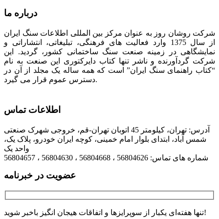
درباره ما
شرکت روشان روز به عنوان مرکز بین المللی اطلاعات سنگ ایران
از سال 1375 وارد فعالیت های فرهنگی، تبلیغاتی، انتشاراتی و
نمایشگاهی در زمینه صنعت سنگ ساختمانی کشور، گردید. این
شرکت گردآورنده و ناشر تنها کتاب دایرکتوری این صنعت به نام
“کتاب راهنمای سنگ ایران” است که همه ساله یک مجلد از آن در
دسترس عموم قرار می گیرد.
اطلاعات تماس
آدرس: تهران، کیلومتر 45 اتوبان تهران-قم، خروجی شهرک صنعتی
شمس آباد، ابتدای بلوار امام خمینی، کوچه ایران خودرو، پلاک یک،
واحد یک
شماره های تماس: 56804626 ، 56804668 ، 56804630 ، 56804657
عضویت در خبرنامه
تنها هفته‌ای یکبار از سوپرایزها و اتفاقات هیجان انگیز باخبر شوید!