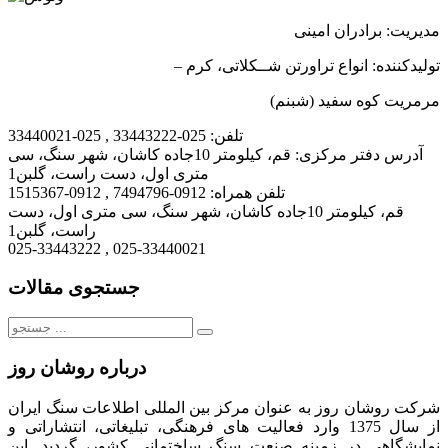
مدیریت: برادران امینی
تولیدکننده: انواع تراورتن شــکلاتی، کرم –
مرمریت کوه سفید (شبنم)
تلفن:
025-33443222 , 025-33440021
آدرس دفتر مرکزی:
قم، کیلومتر 10جاده کاشان، شهر سنگ، سی
متری اول، دست راست، گلبن1
تلفن همراه:
0912-7494796 , 0912-1515367
قم، کیلومتر 10جاده کاشان، شهر سنگ، سی متری اول، دست
راست، گلبن1
025-33443222 , 025-33440021
جستجوی مقالات
جستجو
برای:
درباره روشان روز
شرکت روشان روز به عنوان مرکز بین المللی اطلاعات سنگ ایران
از سال 1375 وارد فعالیت های فرهنگی، تبلیغاتی، انتشاراتی و
نمایشگاهی در زمینه صنعت سنگ ساختمانی کشور، گردید. این