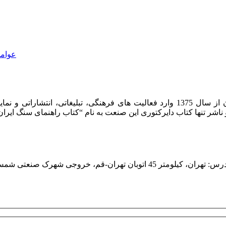
عوامل
شرکت روشان روز به عنوان مرکز بین المللی اطلاعات سنگ ایران از سال 1375 وارد فعا
هران، کیلومتر 45 اتوبان تهران-قم، خروجی شهرک صنعتی شمس آباد، ابتدای بلوار امام خمینی، کوچه ایران خودرو، پلاک یک، واحد یک