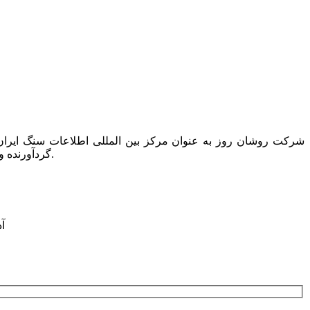
گردآورنده و ناشر تنها کتاب دایرکتوری این صنعت به نام “کتاب راهنمای سنگ ایران” است که همه ساله یک مجلد از آن در دسترس عموم قرار می گیرد.
آدرس: ت