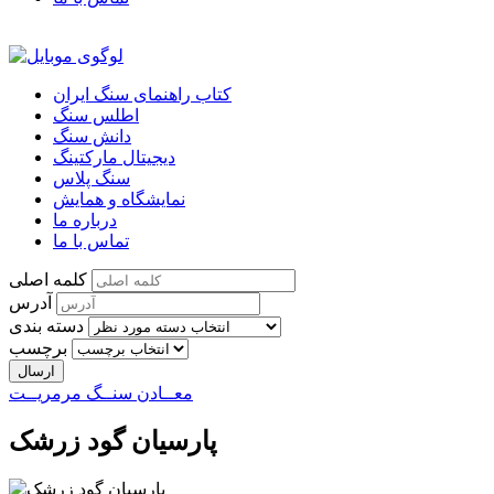
کتاب راهنمای سنگ ایران
اطلس سنگ
دانش سنگ
دیجیتال مارکتینگ
سنگ پلاس
نمایشگاه و همایش
درباره ما
تماس با ما
کلمه اصلی
آدرس
دسته بندی
برچسب
معــادن سنــگ مرمریــت
پارسیان گود زرشک