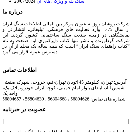
سنگ پله و ویژگی های آن
28/07/2024
درباره ما
شرکت روشان روز به عنوان مرکز بین المللی اطلاعات سنگ ایران
از سال 1375 وارد فعالیت های فرهنگی، تبلیغاتی، انتشاراتی و
نمایشگاهی در زمینه صنعت سنگ ساختمانی کشور، گردید. این
شرکت گردآورنده و ناشر تنها کتاب دایرکتوری این صنعت به نام
“کتاب راهنمای سنگ ایران” است که همه ساله یک مجلد از آن در
دسترس عموم قرار می گیرد.
اطلاعات تماس
آدرس: تهران، کیلومتر 45 اتوبان تهران-قم، خروجی شهرک صنعتی
شمس آباد، ابتدای بلوار امام خمینی، کوچه ایران خودرو، پلاک یک،
واحد یک
شماره های تماس: 56804626 ، 56804668 ، 56804630 ، 56804657
عضویت در خبرنامه
تنها هفته‌ای یکبار از سوپرایزها و اتفاقات هیجان انگیز باخبر شوید!