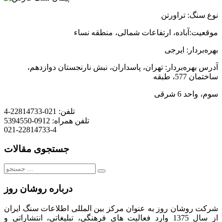
نوع سنگ: تراورتن
موقعيت:
آباده، ارتفاعات شمالی، منطقه نساء
بهره
بردار: ایرجی
آدرس بهره
بردار: تهران، پاسداران، نبش نارنجستان دوازدهم،
ساختمان 577، طبقه
سوم، واحد 6 شرقی
تلفن:
021-22814733-4
تلفن همراه:
0912-5394550
021-22814733-4
جستجوی مقالات
جستجو
برای:
درباره روشان روز
شرکت روشان روز به عنوان مرکز بین المللی اطلاعات سنگ ایران
از سال 1375 وارد فعالیت های فرهنگی، تبلیغاتی، انتشاراتی و