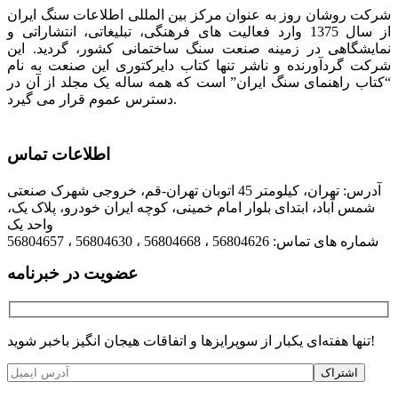
شرکت روشان روز به عنوان مرکز بین المللی اطلاعات سنگ ایران
از سال 1375 وارد فعالیت های فرهنگی، تبلیغاتی، انتشاراتی و
نمایشگاهی در زمینه صنعت سنگ ساختمانی کشور، گردید. این
شرکت گردآورنده و ناشر تنها کتاب دایرکتوری این صنعت به نام
“کتاب راهنمای سنگ ایران” است که همه ساله یک مجلد از آن در
دسترس عموم قرار می گیرد.
اطلاعات تماس
آدرس: تهران، کیلومتر 45 اتوبان تهران-قم، خروجی شهرک صنعتی
شمس آباد، ابتدای بلوار امام خمینی، کوچه ایران خودرو، پلاک یک،
واحد یک
شماره های تماس: 56804626 ، 56804668 ، 56804630 ، 56804657
عضویت در خبرنامه
تنها هفته‌ای یکبار از سوپرایزها و اتفاقات هیجان انگیز باخبر شوید!
اشتراک