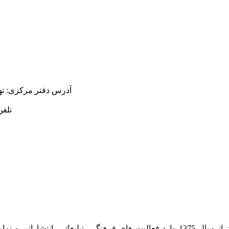
آدرس دفتر مرکزی:
ته
تلفن
شرکت روشان روز به عنوان مرکز بین المللی اطلاعات سنگ ایران از سال 1375 وارد فعا