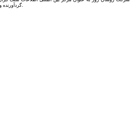
گردآورنده و ناشر تنها کتاب دایرکتوری این صنعت به نام “کتاب راهنمای سنگ ایران” است که همه ساله یک مجلد از آن در دسترس عموم قرار می گیرد.