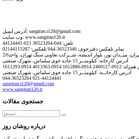
sangiran.t120@gmail.com
آدرس ایمیل:
www.sangiran120.ir
وب سایت:
تلفن:
044-36523264 021-44124441
نمابر
تلفکس دفترخوی: 36523346-044 تلفکس: 02144115287
ران، میــدان نور، بلوار اندیشه، شــرکت تعاونی سنگ تهران، واحد2/6
آدرس کارخانه:
کیلومتــر 15 جاده خوی سلماس، شهرک صنعتی
 همراه:
0912-2460127 0914-1612886 0914-4613363 0914-1611293
آدرس کارخانــه: کیلومتــر 15 جاده خوی سلماس، شهرک صنعتی
044-36523264 021-44124441
sangiran.t120@gmail.com
www.sangiran120.ir
جستجوی مقالات
جستجو
برای:
درباره روشان روز
لیت های فرهنگی، تبلیغاتی، انتشاراتی و نمایشگاهی در زمینه صنعت سنگ ساختمانی کشور، گردید. این شرکت