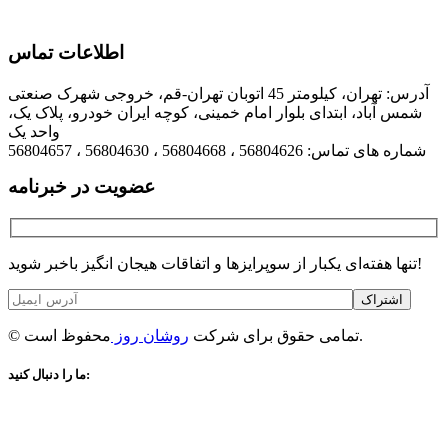
اطلاعات تماس
آدرس: تهران، کیلومتر 45 اتوبان تهران-قم، خروجی شهرک صنعتی
شمس آباد، ابتدای بلوار امام خمینی، کوچه ایران خودرو، پلاک یک،
واحد یک
شماره های تماس: 56804626 ، 56804668 ، 56804630 ، 56804657
عضویت در خبرنامه
تنها هفته‌ای یکبار از سوپرایزها و اتفاقات هیجان انگیز باخبر شوید!
اشتراک
محفوظ است.
© تمامی حقوق برای شرکت
روشان روز
ما را دنبال کنید: