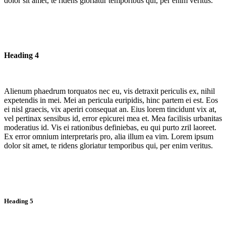
dolor sit amet, te ridens gloriatur temporibus qui, per enim veritus.
Heading 4
Alienum phaedrum torquatos nec eu, vis detraxit periculis ex, nihil
expetendis in mei. Mei an pericula euripidis, hinc partem ei est. Eos
ei nisl graecis, vix aperiri consequat an. Eius lorem tincidunt vix at,
vel pertinax sensibus id, error epicurei mea et. Mea facilisis urbanitas
moderatius id. Vis ei rationibus definiebas, eu qui purto zril laoreet.
Ex error omnium interpretaris pro, alia illum ea vim. Lorem ipsum
dolor sit amet, te ridens gloriatur temporibus qui, per enim veritus.
Heading 5