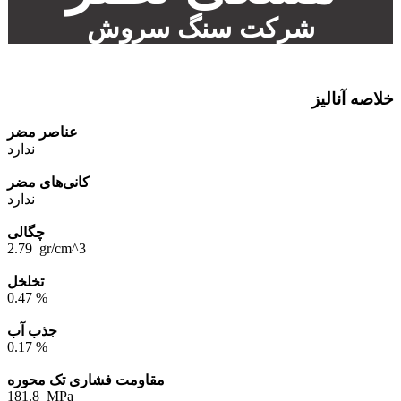
شرکت سنگ سروش
خلاصه آنالیز
عناصر مضر
ندارد
کانی‌های مضر
ندارد
چگالی
2.79 gr/cm^3
تخلخل
0.47 %
جذب آب
0.17 %
مقاومت فشاری تک محوره
181.8 MPa