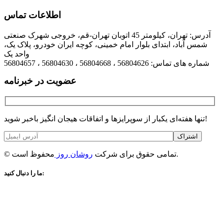
اطلاعات تماس
آدرس: تهران، کیلومتر 45 اتوبان تهران-قم، خروجی شهرک صنعتی
شمس آباد، ابتدای بلوار امام خمینی، کوچه ایران خودرو، پلاک یک،
واحد یک
شماره های تماس: 56804626 ، 56804668 ، 56804630 ، 56804657
عضویت در خبرنامه
تنها هفته‌ای یکبار از سوپرایزها و اتفاقات هیجان انگیز باخبر شوید!
اشتراک
محفوظ است.
© تمامی حقوق برای شرکت
روشان روز
ما را دنبال کنید: