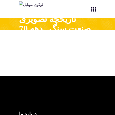
تاریخچه تصویری
صنعت سنگ_ دهه 70
درباره ما