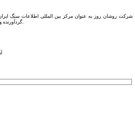
گردآورنده و ناشر تنها کتاب دایرکتوری این صنعت به نام “کتاب راهنمای سنگ ایران” است که همه ساله یک مجلد از آن در دسترس عموم قرار می گیرد.
آدرس: ت