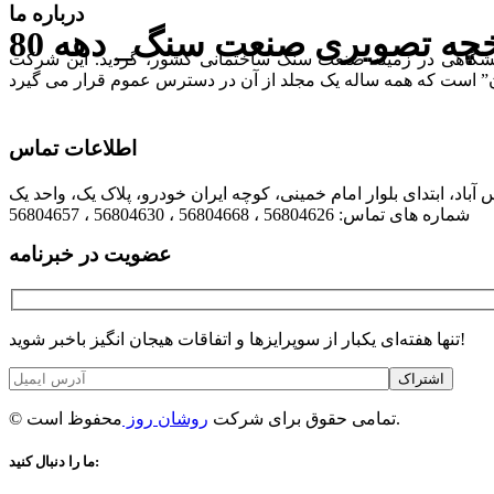
درباره ما
خچه تصویری صنعت سنگ_ دهه 80
لیت های فرهنگی، تبلیغاتی، انتشاراتی و نمایشگاهی در زمینه صنعت سنگ ساختمانی کشور، گردید. این شرکت
اطلاعات تماس
شماره های تماس: 56804626 ، 56804668 ، 56804630 ، 56804657
عضویت در خبرنامه
تنها هفته‌ای یکبار از سوپرایزها و اتفاقات هیجان انگیز باخبر شوید!
اشتراک
محفوظ است.
© تمامی حقوق برای شرکت
روشان روز
ما را دنبال کنید: