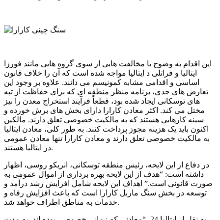
این اقدام به وضوح با مخالفت هایی از سوی گروه‌ هایی مانند فورزا
ایتالیا و فراتلی د ایتالیا مواجه شده است که آن را خلاف قانون
اساسی و اقدامی مشابه کمونیسم می ‌دانند. علاوه بر وجود این
تعارض های جدی، برنامه منظر منطقه ‌ای که برای حفاظت از تپه
‌های توسکانی ایجاد شده بود، قطعاً فرآیند استخراج معدن را نیز
مختل می ‌کند. اکثر معادن کارارا دارای بخش ‌های برش خورده و
سینه کارهایی هستند که به مالکیت خصوصی تعلق دارند. مالکین
اکنون باید یک هزینه مجوز پرداخت کنند. به طور کلی، معادن ایتالیا
به مالکیت خصوصی تعلق دارند و معادن کارارا تنها معادن عمومی
در ایتالیا هستند.
در دفاع از این لایحه، رئیس منطقه توسکانی، انریکو روسی، اظهار
داشته است: “هدف از این لایحه بهره ‌برداری از اموال عمومی به
صورت قانونی است.” اهداف این لایحه شامل افزایش رشد درآمد و
توسعه در بخش سنگ ماربل کارارا است که باعث افزایش رفاه و
خدمات به مناطق اطراف خواهد شد.
به نقل از ایتالیا 24، “معادنی که زمانی خصوصی بوده اند، به مدت