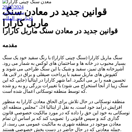
20/07/2024
قوانین جدید در معادن سنگ
سعید نجاتی
اخبار بین المللی
ماربل کارارا
قوانین جدید در معادن سنگ ماربل کارارا
مقدمه
سنگ ماربل کارارا (سنگ چینی کارارا) با رنگ سفید خود یک سنگ
بسیار محبوب در خانه ‌ها و ساختمان ‌های لوکس به شمار می رود.
آشپزخانه ‌های تمیز، سفید و شیک با این سنگ طراحی می شوند و
کفپوش‌ های ماربل سفید با پرداخت صیقلی و براق در لابی‌ ها،
تحسین همه را بر می انگیرد. اما شهر کارارا در ایتالیا (جایی که این
سنگ زیبا از آنجا استخراج می شود) با تغییرات بزرگی رو به رو شده
که توسط منطقه توسکانی اعمال شده است.
منطقه توسکانی در حال تلاش برای الحاق معادن کارارا به منظور
افزایش درآمد خود است. به نقل از ایتالیا 24، “مجلس منطقه ‌ای
توسکانی به خود این حق را داده که در مورد مالکیت خصوصی قانون
‌گذاری کند و سپس قانونی را تصویب کند که بر اساس آن تمام
معادن موجود در منطقه شهری به مالکیت عمومی می رسد، از
جمله معادنی که در حال حاضر در دست بخش خصوصی‌ هستند.