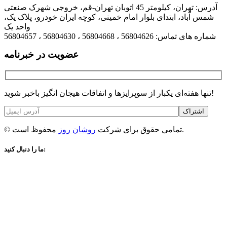
آدرس: تهران، کیلومتر 45 اتوبان تهران-قم، خروجی شهرک صنعتی
شمس آباد، ابتدای بلوار امام خمینی، کوچه ایران خودرو، پلاک یک،
واحد یک
شماره های تماس: 56804626 ، 56804668 ، 56804630 ، 56804657
عضویت در خبرنامه
تنها هفته‌ای یکبار از سوپرایزها و اتفاقات هیجان انگیز باخبر شوید!
اشتراک
محفوظ است.
© تمامی حقوق برای شرکت
روشان روز
ما را دنبال کنید: